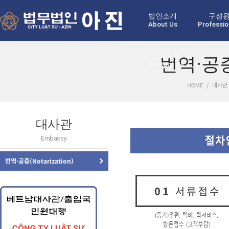
법인소개
구성
About Us
Professio
고객센터
번역·공증(
Contact Us
HOME
/
대사관 
대사관
Embassy
번역·공증(Notarization)