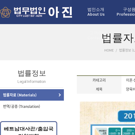
법인소개
구성
About Us
Professio
고객센터
법률자료 
Contact Us
HOME
/
법률정보 (Le
법률정보
카테고리
이혼·
Legal Information
제목
양육비
법률자료 (Materials)
번역/공증 (Translation)